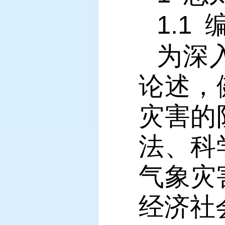
1.1
为深
论述，
灾害的
法、科
气象灾
经济社