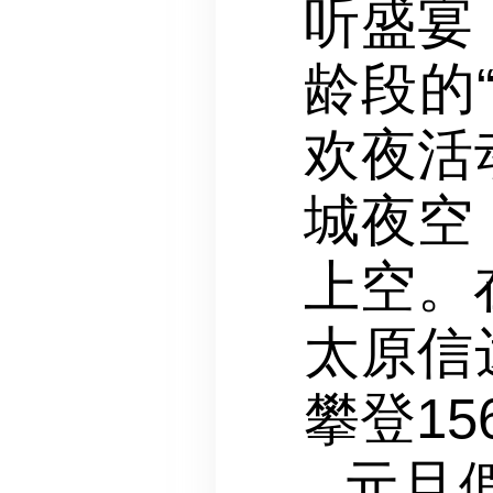
听盛宴
龄段的
欢夜活
城夜空
上空。
太原信
攀登1
元旦