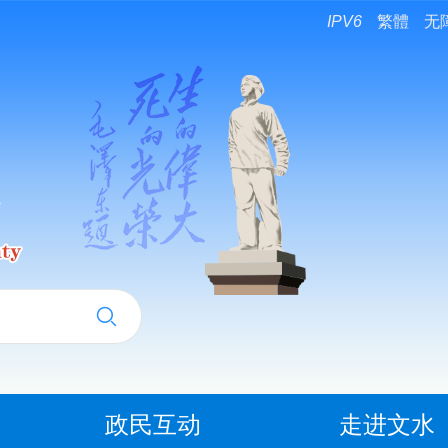
IPV6
繁體
无
政民互动
走进文水