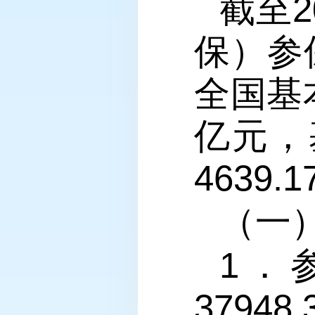
截至
保）参保
全国基
亿元，
4639
（一
1．
3794