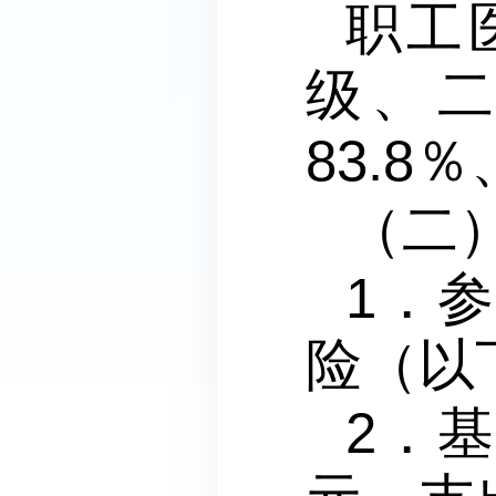
职工
级、
83.8％
（二
1．
险（以下
2．