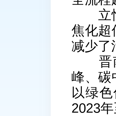
立恒焦
焦化超
减少了
晋南控
峰、碳
以绿色
202