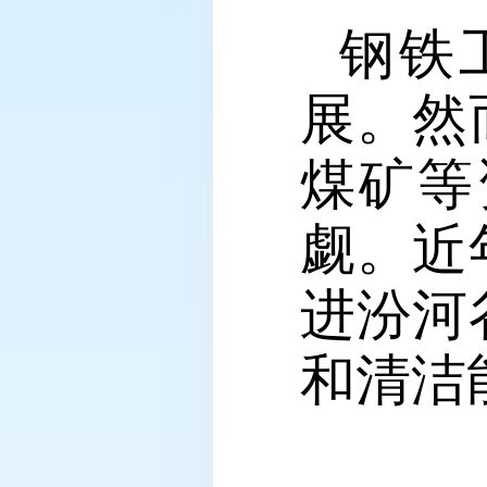
钢铁
展。然
煤矿等
觑。近
进汾河
和清洁