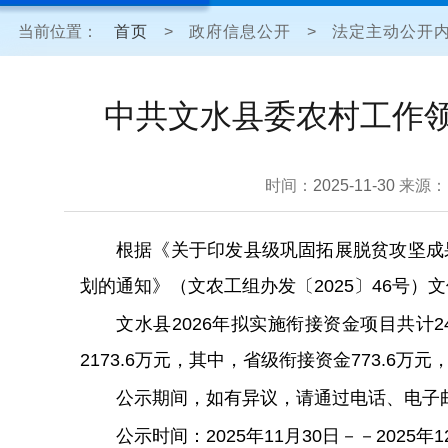
当前位置：
首页
>
政府信息公开
>
法定主动公开
中共文水县委农村工作领
时间：
2025-11-30
来源：
根据
《关于印发
县级巩固拓展脱贫攻坚成
划的通知》（文农工组办发
〔
20
25
〕
46
号）
文
文水县
2026年
拟实施
衔接资金
项目共计
2173.6万元，其中，省级衔接资金773.6万
公示期间，如有异议，请通过电话、电子
公示时间：
2025年11月30日－－2025年