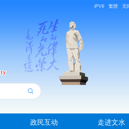
IPV6
繁體
无
政民互动
走进文水