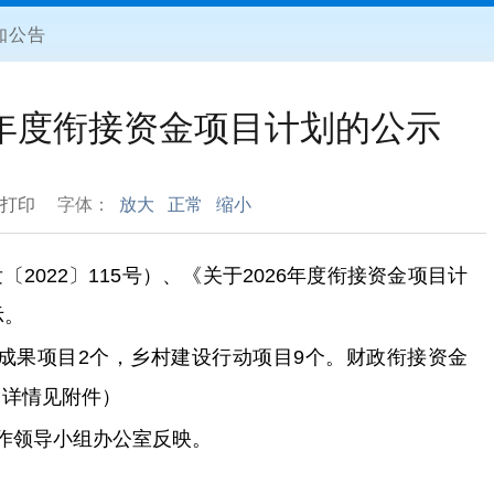
知公告
6年度衔接资金项目计划的公示
打印
字体：
放大
正常
缩小
发
〔
20
22
〕
115
号）、
《关于
2026年度衔接资金项目计
示。
障成果项目2个，乡村建设行动项目9个。财政衔接资金
（
详情见附件）
作领导小
组办公室反
映
。