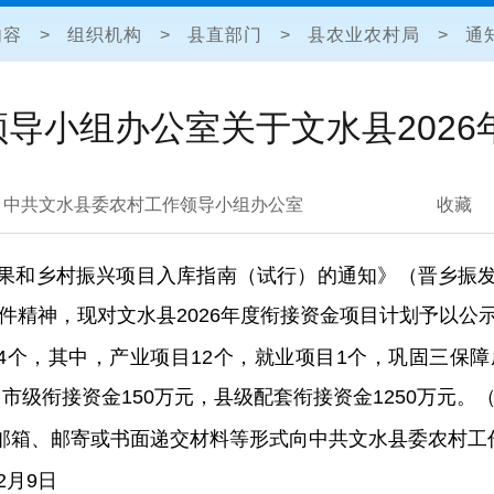
内容
>
组织机构
>
县直部门
>
县农业农村局
>
通
导小组办公室关于文水县202
中共文水县委农村工作领导小组办公室
收藏
果和乡村振兴项目入库指南（试行）的通知》
（晋
乡振
件精神
，现对文水县
20
26
年度
衔接
资金项目计划予以公
24个，其中，产业项目12个，就业项目1个，巩固三保
元，市级衔接资金150万元，县级配套衔接资金1250万元。
邮箱、邮寄或书面递交材料等形式向
中共
文水县委
农村工
12月9日