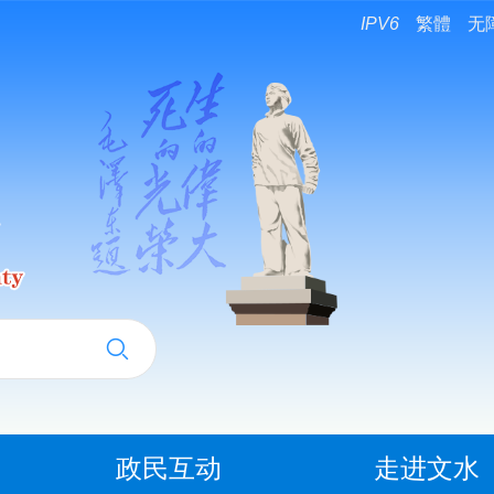
IPV6
繁體
无
政民互动
走进文水