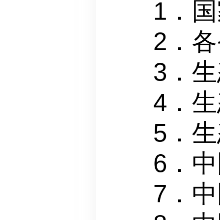
1．
2．
3．
4．
5．
6．
7．