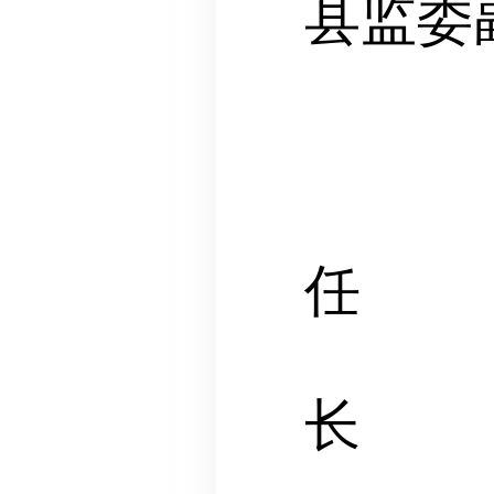
县监委
张
武
燕
刘海
长
贾志