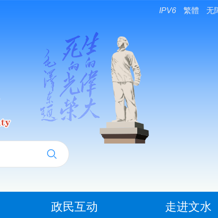
IPV6
繁體
无
政民互动
走进文水