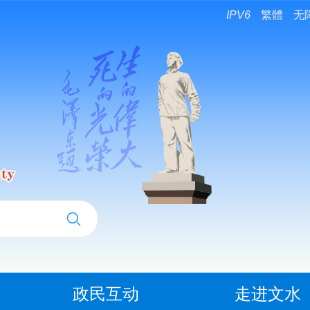
IPV6
繁體
无
政民互动
走进文水