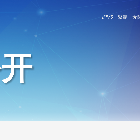
IPV6
繁體
无
公开